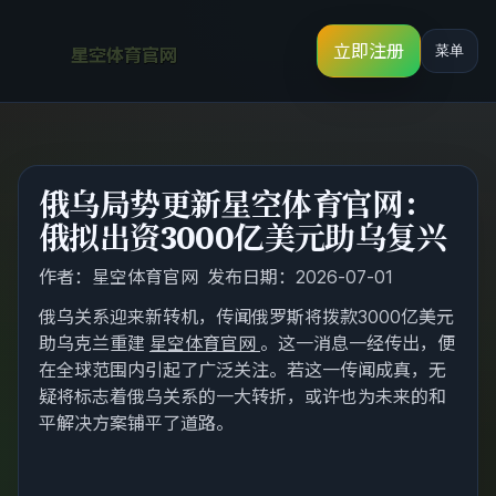
立即注册
菜单
俄乌局势更新星空体育官网：
俄拟出资3000亿美元助乌复兴
作者：星空体育官网 发布日期：2026-07-01
俄乌关系迎来新转机，传闻俄罗斯将拨款3000亿美元
助乌克兰重建
星空体育官网
。这一消息一经传出，便
在全球范围内引起了广泛关注。若这一传闻成真，无
疑将标志着俄乌关系的一大转折，或许也为未来的和
平解决方案铺平了道路。