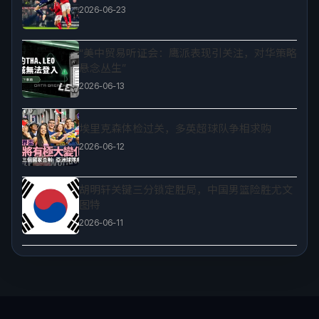
2026-06-23
“美中贸易听证会：鹰派表现引关注，对华策略
悬念丛生”
2026-06-13
埃里克森体检过关，多英超球队争相求购
2026-06-12
胡明轩关键三分锁定胜局，中国男篮险胜尤文
图特
2026-06-11