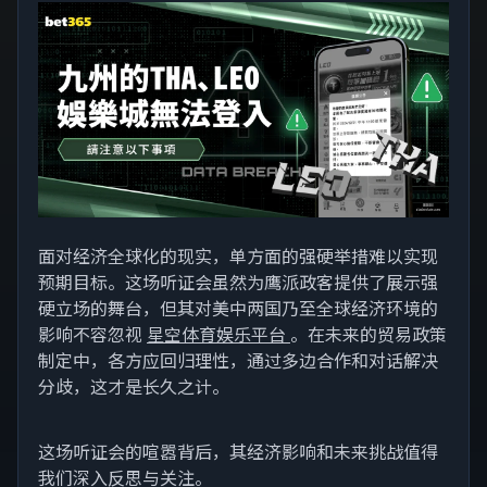
面对经济全球化的现实，单方面的强硬举措难以实现
预期目标。这场听证会虽然为鹰派政客提供了展示强
硬立场的舞台，但其对美中两国乃至全球经济环境的
影响不容忽视
星空体育娱乐平台
。在未来的贸易政策
制定中，各方应回归理性，通过多边合作和对话解决
分歧，这才是长久之计。
这场听证会的喧嚣背后，其经济影响和未来挑战值得
我们深入反思与关注。