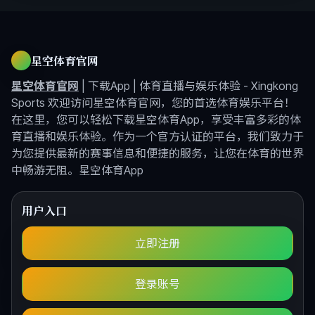
星空体育官网
星空体育官网
| 下载App | 体育直播与娱乐体验 - Xingkong
Sports 欢迎访问星空体育官网，您的首选体育娱乐平台！
在这里，您可以轻松下载星空体育App，享受丰富多彩的体
育直播和娱乐体验。作为一个官方认证的平台，我们致力于
为您提供最新的赛事信息和便捷的服务，让您在体育的世界
中畅游无阻。星空体育App
用户入口
立即注册
登录账号