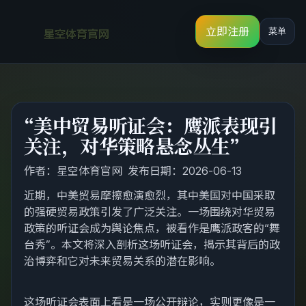
立即注册
菜单
“美中贸易听证会：鹰派表现引
关注，对华策略悬念丛生”
作者：星空体育官网 发布日期：2026-06-13
近期，中美贸易摩擦愈演愈烈，其中美国对中国采取
的强硬贸易政策引发了广泛关注。一场围绕对华贸易
政策的听证会成为舆论焦点，被看作是鹰派政客的“舞
台秀”。本文将深入剖析这场听证会，揭示其背后的政
治博弈和它对未来贸易关系的潜在影响。
这场听证会表面上看是一场公开辩论，实则更像是一