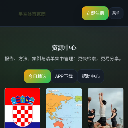
立即注册
菜单
资源中心
报告、方法、案例与清单集中管理：更快检索，更易分享。
今日精选
APP下载
帮助中心