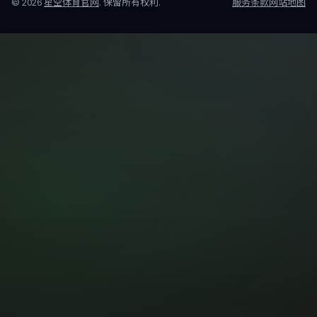
© 2026
星空体育官网
. 保留所有权利.
服务条款
网站地图