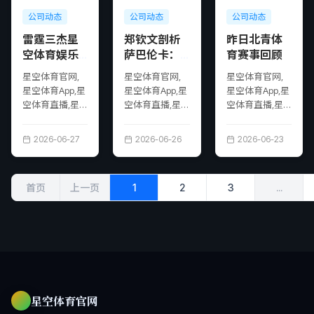
公司动态
公司动态
公司动态
雷霆三杰星
郑钦文剖析
昨日北青体
空体育娱乐
萨巴伦卡：
育赛事回顾
平台：聚则
数字失利背
星空体育官网,
星空体育官网,
星空体育官网,
光芒四射，
后，心态波
星空体育App,星
星空体育App,星
星空体育App,星
散则星空闪
动影响竞技
空体育直播,星
空体育直播,星
空体育直播,星
耀
表现
空体育娱乐平
空体育娱乐平
空体育娱乐平
台,星空体育官
台,星空体育官
台,星空体育官
2026-06-27
2026-06-26
2026-06-23
网,雷霆三杰星
网,郑钦文剖析
网,昨日北青体
空体育娱乐平
萨巴伦卡：数字
育赛事回顾
台：聚则光芒四
失利背后，心态
首页
上一页
1
2
3
...
射，散则...
波动影...
星空体育官网