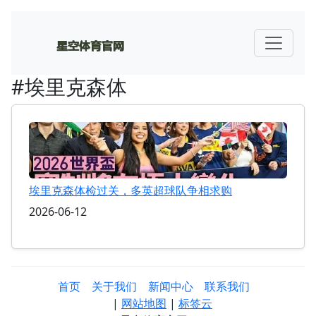
#埃里克森体
埃里克森体检过关，多英超球队争相求购
2026-06-12
首页
关于我们
新闻中心
联系我们
|
网站地图
|
标签云