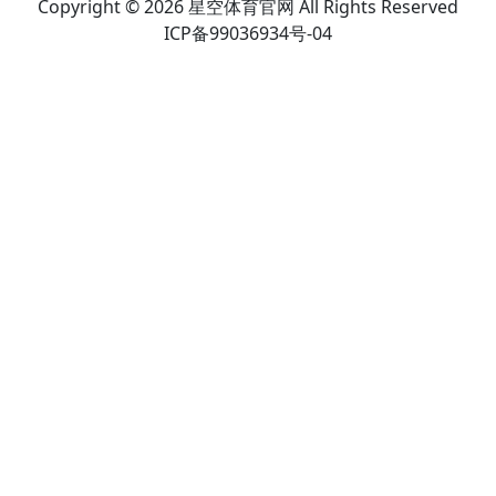
Copyright © 2026 星空体育官网 All Rights Reserved
ICP备99036934号-04