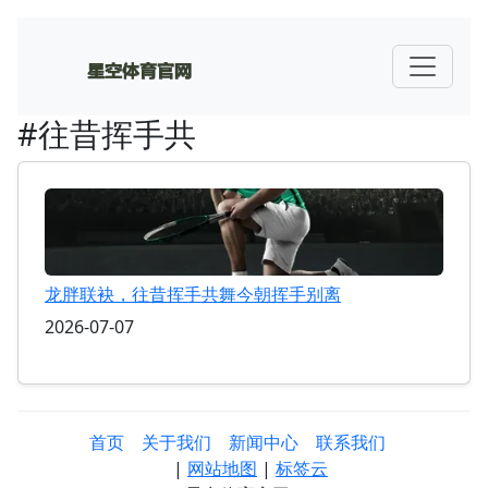
#往昔挥手共
龙胖联袂，往昔挥手共舞今朝挥手别离
2026-07-07
首页
关于我们
新闻中心
联系我们
|
网站地图
|
标签云